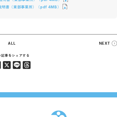
明書（東部事業所）（pdf 4MB）
ALL
NEXT
Facebook
X
Line
Threads