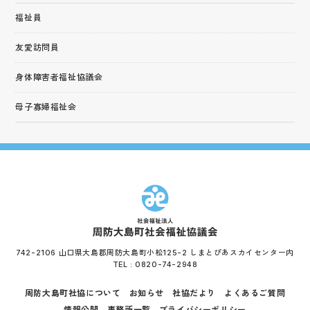
福祉員
友愛訪問員
身体障害者福祉協議会
母子寡婦福祉会
742-2106 山口県大島郡周防大島町小松125-2 しまとぴあスカイセンター内
TEL :
0820-74-2948
周防大島町社協について
お知らせ
社協だより
よくあるご質問
情報公開
事務所一覧
プライバシーポリシー