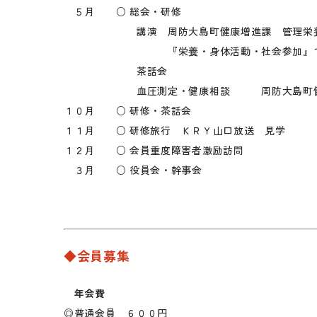
５月 ○ 総会・研修
講演 周防大島町健康増進課 管理栄養士
『栄養・身体活動・社会参加』でフ
茶話会
血圧測定・健康相談 周防大島町健康増進
１０月 ○ 研修・茶話会
１１月 ○ 研修旅行 ＫＲＹ山口放送 見学
１２月 ○ 会員重度障害者激励訪問
３月 ○ 役員会・幹事会
◆会員募集
年会費
◎普通会員 ６００円