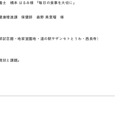
本 はるみ様 『毎日の食事を大切に』
課 保健師 森野 美意瑠 様
・地家室園地・道の駅サザンセトとうわ・西長寺）
状と課題』