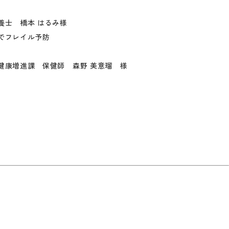
 橋本 はるみ様
レイル予防
課 保健師 森野 美意瑠 様