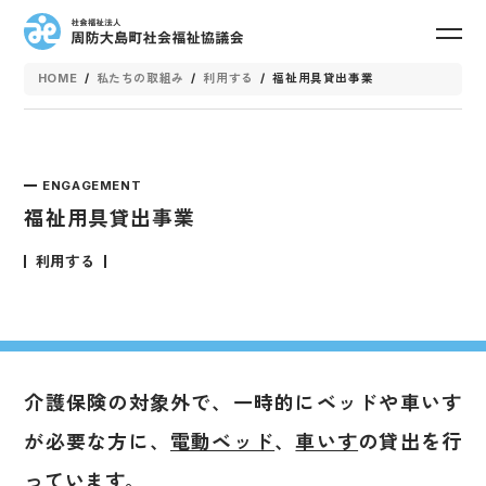
toggle
navig
HOME
/
私たちの取組み
/
利用する
/
福祉用具貸出事業
ENGAGEMENT
福祉用具貸出事業
利用する
介護保険の対象外で、一時的にベッドや車いす
が必要な方に、
電動ベッド
、
車いす
の貸出を行
っています。