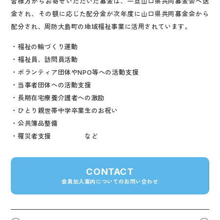
皆様方からお寄せいただいた募金は、一旦山口県共同募金会へ送
金され、その額に応じた配分金が次年度に山口県共同募金会から
配分され、周防大島町の地域福祉事業に活用されています。
・福祉の輪づくり運動
・福祉員、訪問員活動
・ボランティア団体やNPO等への活動支援
・当事者団体への活動支援
・長期在宅療養介護者への激励
・ひとり親世帯中学卒業生のお祝い
・公共簿品整備
・罹災者支援 など
CONTACT
会員加入案内についてのお問い合わせ