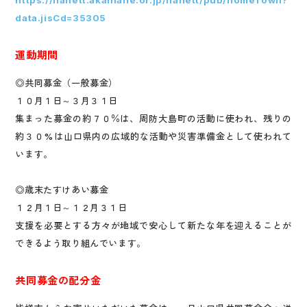
data.jisCd=35305
運動期間
◎共同募金（一般募金）
１０月１日～３月３１日
集まった募金の約７０％は、周防大島町の活動に使われ、残りの
約３０%は山口県内の広域的な活動や災害準備金として使われて
います。
◎歳末たすけあい募金
１２月１日～１２月３１日
支援を必要とする方々が地域で安心して新たな年を迎えることが
できるよう取り組んでいます。
共同募金の配分金