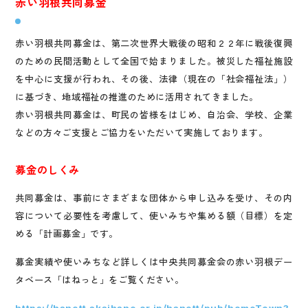
赤い羽根共同募金
赤い羽根共同募金は、第二次世界大戦後の昭和２２年に戦後復興
のための民間活動として全国で始まりました。被災した福祉施設
を中心に支援が行われ、その後、法律（現在の「社会福祉法」）
に基づき、地域福祉の推進のために活用されてきました。
赤い羽根共同募金は、町民の皆様をはじめ、自治会、学校、企業
などの方々ご支援とご協力をいただいて実施しております。
募金のしくみ
共同募金は、事前にさまざまな団体から申し込みを受け、その内
容について必要性を考慮して、使いみちや集める額（目標）を定
める「計画募金」です。
募金実績や使いみちなど詳しくは中央共同募金会の赤い羽根デー
タベース「はねっと」をご覧ください。
https://hanett.akaihane.or.jp/hanett/pub/homeTown?